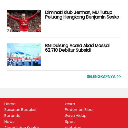
Diminati Klub Jerman, MU Tutup
Peluang Hengkang Benjamin Sesko
BNI Dukung Acara Akad Massal
62.710 Debitur Subsidi
SELENGKAPNYA >>
Home
kesra
Susunan Redaksi
Pedoman Siber
Beranda
Gaya Hidup
News
Sport
Alamat dan Kontak
ototekno