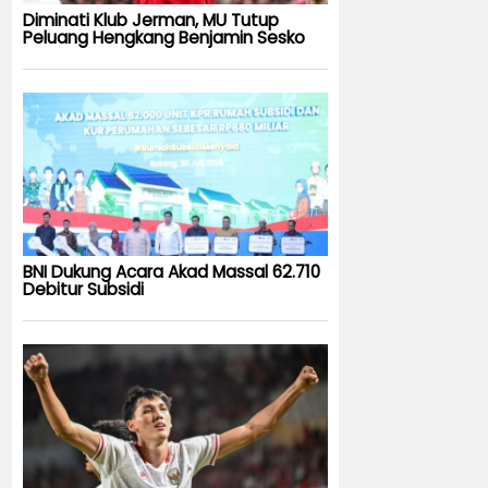
Diminati Klub Jerman, MU Tutup
Peluang Hengkang Benjamin Sesko
BNI Dukung Acara Akad Massal 62.710
Debitur Subsidi