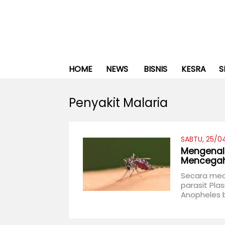
HOME
NEWS
BISNIS
KESRA
S
Penyakit Malaria
SABTU, 25/0
Mengenal 
Mencega
Secara medi
parasit Pla
Anopheles b