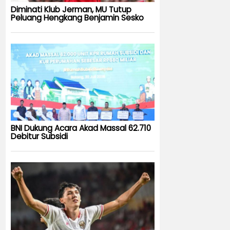
Diminati Klub Jerman, MU Tutup
Peluang Hengkang Benjamin Sesko
BNI Dukung Acara Akad Massal 62.710
Debitur Subsidi