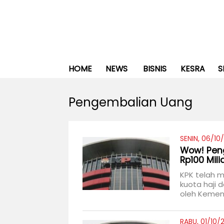
HOME
NEWS
BISNIS
KESRA
S
Pengembalian Uang
SENIN, 06/10
Wow! Peng
Rp100 Mili
KPK telah 
kuota haji 
oleh Kemena
RABU, 01/10/