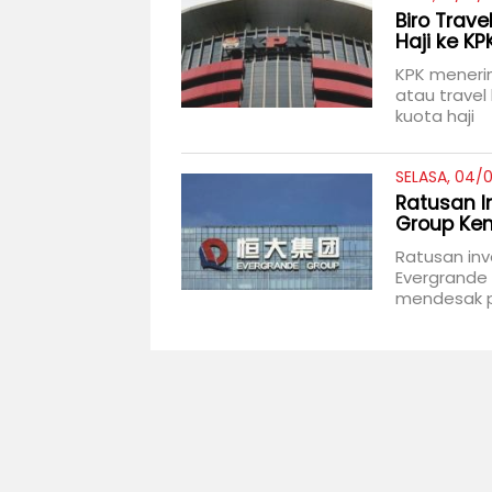
Biro Trav
Haji ke KP
KPK meneri
atau travel
kuota haji
SELASA, 04/0
Ratusan I
Group Kem
Ratusan in
Evergrande 
mendesak p