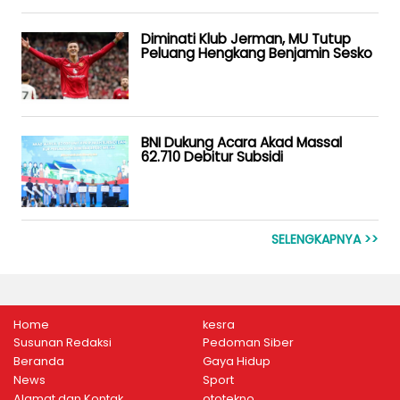
Diminati Klub Jerman, MU Tutup
Peluang Hengkang Benjamin Sesko
BNI Dukung Acara Akad Massal
62.710 Debitur Subsidi
SELENGKAPNYA >>
Home
kesra
Susunan Redaksi
Pedoman Siber
Beranda
Gaya Hidup
News
Sport
Alamat dan Kontak
ototekno