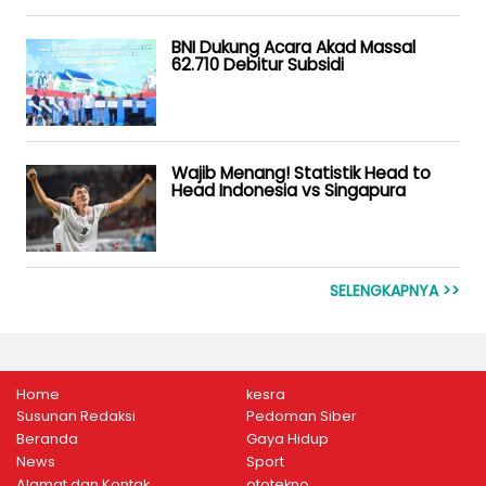
BNI Dukung Acara Akad Massal
62.710 Debitur Subsidi
Wajib Menang! Statistik Head to
Head Indonesia vs Singapura
SELENGKAPNYA >>
Home
kesra
Susunan Redaksi
Pedoman Siber
Beranda
Gaya Hidup
News
Sport
Alamat dan Kontak
ototekno