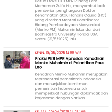
Ketua Fraksi PKB MPR RI Neng Eem
Marhamah Zulfa Hiz, menyambut baik
pemberian penghargaan Doktor
Kehormatan atau Honoris Causa (HC)
yang diterima Menteri Koordinator
Bidang Pemberdayaan Masyarakat
(Menko PM) Muhaimin Iskandar dari
Bodhisastra University Florida, USA,
Sabtu (31/5/2025) lalu.
SENIN, 19/05/2025 14:55 WIB
Fraksi PKB MPR Apresiasi Kehadiran
Menko Muhaimin di Pelantikan Paus
Leo
Kehadiran Menko Muhaimin merupakan
representasi pemerintah Indonesia
dan menunjukkan komitmen
pemerintah Indonesia untuk
memperkuat hubungan diplomatik dan
kerjasama dengan Vatikan.
SELASA, 29/04/2025 14:25 WIB