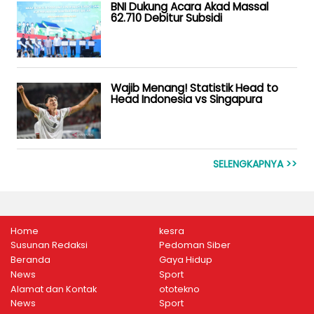
BNI Dukung Acara Akad Massal
62.710 Debitur Subsidi
Wajib Menang! Statistik Head to
Head Indonesia vs Singapura
SELENGKAPNYA >>
Home
kesra
Susunan Redaksi
Pedoman Siber
Beranda
Gaya Hidup
News
Sport
Alamat dan Kontak
ototekno
News
Sport