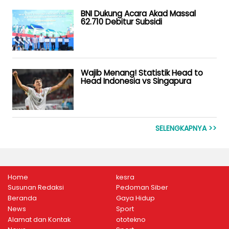
BNI Dukung Acara Akad Massal
62.710 Debitur Subsidi
Wajib Menang! Statistik Head to
Head Indonesia vs Singapura
SELENGKAPNYA >>
Home
kesra
Susunan Redaksi
Pedoman Siber
Beranda
Gaya Hidup
News
Sport
Alamat dan Kontak
ototekno