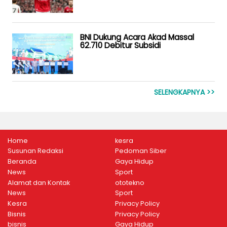
BNI Dukung Acara Akad Massal
62.710 Debitur Subsidi
SELENGKAPNYA >>
Home
kesra
Susunan Redaksi
Pedoman Siber
Beranda
Gaya Hidup
News
Sport
Alamat dan Kontak
ototekno
News
Sport
Kesra
Privacy Policy
Bisnis
Privacy Policy
bisnis
Gaya Hidup