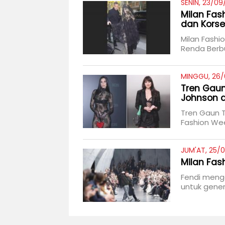
SENIN, 23/09
Milan Fas
dan Korse
Milan Fash
Renda Berb
MINGGU, 26/
Tren Gaun
Johnson d
Tren Gaun T
Fashion We
JUM'AT, 25/0
Milan Fas
Fendi meng
untuk genera