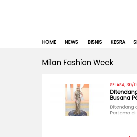
HOME
NEWS
BISNIS
KESRA
S
Milan Fashion Week
SELASA, 30/
Ditendang
Busana P
Ditendang 
Pertama di 