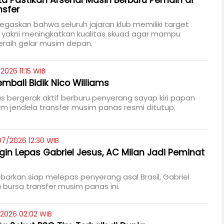
eta Pastikan Arsenal Masih Berburu Pemain di
nsfer
gaskan bahwa seluruh jajaran klub memiliki target
 yakni meningkatkan kualitas skuad agar mampu
eraih gelar musim depan.
2026 11:15 WIB
mbali Bidik Nico Williams
us bergerak aktif berburu penyerang sayap kiri papan
m jendela transfer musim panas resmi ditutup.
07/2026 12:30 WIB
ngin Lepas Gabriel Jesus, AC Milan Jadi Peminat
abarkan siap melepas penyerang asal Brasil, Gabriel
 bursa transfer musim panas ini.
/2026 02:02 WIB