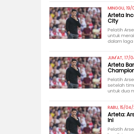
MINGGU, 19/
Arteta I
City
Pelatih Ars
untuk mera
dalam laga 
JUM'AT, 17/0
Arteta Ba
Champio
Pelatih Ars
setelah tim
untuk dua m
RABU, 15/04/
Arteta: A
Ini
Pelatih Ars