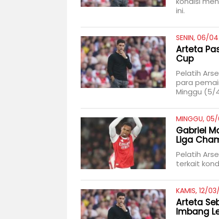
kondisi me
ini.
SENIN, 06/04
Arteta Pa
Cup
Pelatih Ars
para pemain
Minggu (5/4
MINGGU, 05/
Gabriel M
Liga Cha
Pelatih Ars
terkait kon
KAMIS, 12/03
Arteta Se
Imbang L