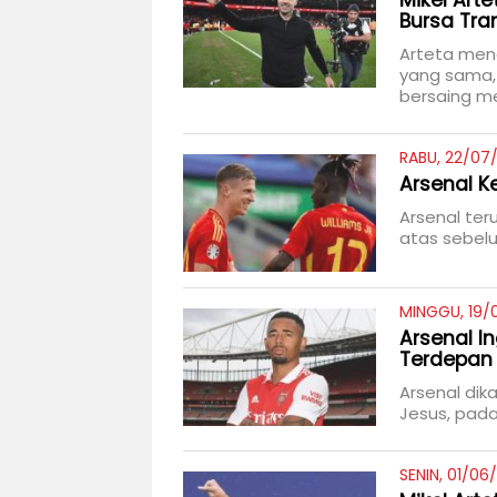
Mikel Art
Bursa Tra
Arteta mene
yang sama,
bersaing m
RABU, 22/07/
Arsenal Ke
Arsenal ter
atas sebelu
MINGGU, 19/
Arsenal I
Terdepan
Arsenal dik
Jesus, pada
SENIN, 01/06