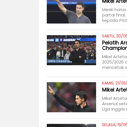
Mikel Arte
Meski harus
partai final
kepada PSG
SABTU, 30/0
Pelatih Ar
Champio
Mikel Artet
2025/2026 
mencetak se
KAMIS, 21/05
Mikel Art
Mikel Arte
Arsenal set
Liga Inggris
SELASA, 19/0