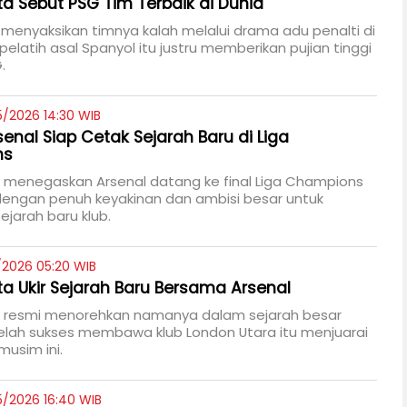
ta Sebut PSG Tim Terbaik di Dunia
 menyaksikan timnya kalah melalui drama adu penalti di
, pelatih asal Spanyol itu justru memberikan pujian tinggi
.
5/2026 14:30 WIB
senal Siap Cetak Sejarah Baru di Liga
ns
a menegaskan Arsenal datang ke final Liga Champions
dengan penuh keyakinan dan ambisi besar untuk
jarah baru klub.
/2026 05:20 WIB
eta Ukir Sejarah Baru Bersama Arsenal
ta resmi menorehkan namanya dalam sejarah besar
elah sukses membawa klub London Utara itu menjuarai
 musim ini.
5/2026 16:40 WIB