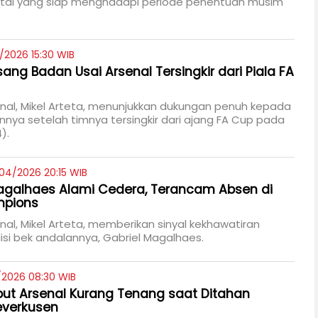
ntal yang siap menghadapi periode penentuan musim
/2026 15:30 WIB
sang Badan Usai Arsenal Tersingkir dari Piala FA
enal, Mikel Arteta, menunjukkan dukungan penuh kepada
nya setelah timnya tersingkir dari ajang FA Cup pada
).
04/2026 20:15 WIB
agalhaes Alami Cedera, Terancam Absen di
mpions
enal, Mikel Arteta, memberikan sinyal kekhawatiran
disi bek andalannya, Gabriel Magalhaes.
/2026 08:30 WIB
but Arsenal Kurang Tenang saat Ditahan
everkusen