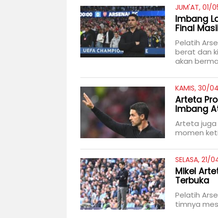
JUM'AT, 01/0
Imbang La
Final Mas
Pelatih Arse
berat dan 
akan bermai
KAMIS, 30/0
Arteta Pr
Imbang At
Arteta juga
momen keti
SELASA, 21/0
Mikel Arte
Terbuka
Pelatih Arse
timnya mesk