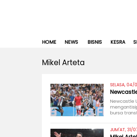
HOME
NEWS
BISNIS
KESRA
S
Mikel Arteta
SELASA, 04/0
Newcastle
Newcastle 
mengantisi
bursa trans
JUM'AT, 31/0