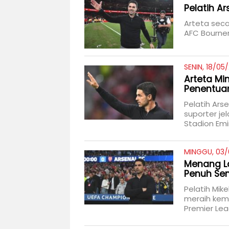
Pelatih A
Arteta sec
AFC Bourne
SENIN, 18/05
Arteta Mi
Penentua
Pelatih Ars
suporter je
Stadion Emi
MINGGU, 03/
Menang La
Penuh Se
Pelatih Mi
meraih kem
Premier Lea