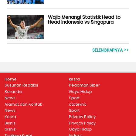
Wajib Menang! Statistik Head to
Head Indonesia vs Singapura
SELENGKAPNYA >>
Home
kesra
Susunan Redaksi
Pedoman Siber
Beranda
Gaya Hidup
News
Sport
Alamat dan Kontak
ototekno
News
Sport
Kesra
Privacy Policy
Bisnis
Privacy Policy
bisnis
Gaya Hidup
Tentang Kami
Indeks