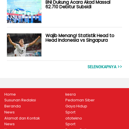
BNI Dukung Acara Akad Massal
62.710 Debitur Subsidi
Wajib Menang! Statistik Head to
Head Indonesia vs Singapura
SELENGKAPNYA >>
Home
kesra
Susunan Redaksi
Pedoman Siber
Beranda
Gaya Hidup
News
Sport
Alamat dan Kontak
ototekno
News
Sport