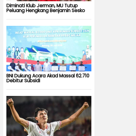
Diminati Klub Jerman, MU Tutup
Peluang Hengkang Benjamin Sesko
BNI Dukung Acara Akad Massal 62.710
Debitur Subsidi