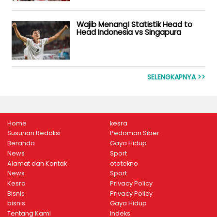
Wajib Menang! Statistik Head to
Head Indonesia vs Singapura
SELENGKAPNYA >>
Home
kesra
Susunan Redaksi
Pedoman Siber
Beranda
Gaya Hidup
News
Sport
Alamat dan Kontak
ototekno
News
Sport
Kesra
Privacy Policy
Bisnis
Privacy Policy
bisnis
Gaya Hidup
Tentang Kami
Indeks