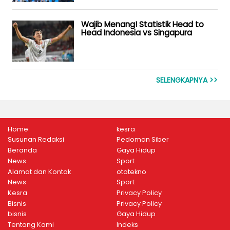
Wajib Menang! Statistik Head to
Head Indonesia vs Singapura
SELENGKAPNYA >>
Home
kesra
Susunan Redaksi
Pedoman Siber
Beranda
Gaya Hidup
News
Sport
Alamat dan Kontak
ototekno
News
Sport
Kesra
Privacy Policy
Bisnis
Privacy Policy
bisnis
Gaya Hidup
Tentang Kami
Indeks