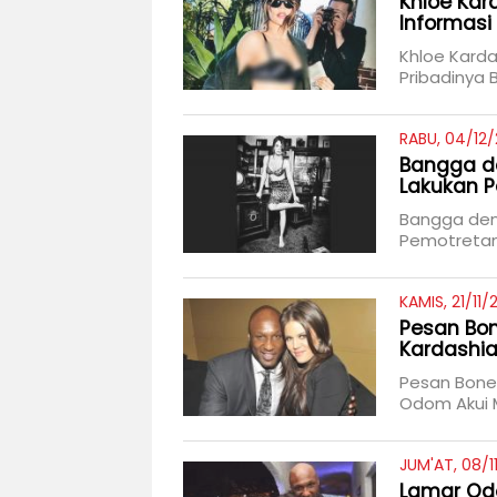
Khloe Kar
Informasi 
Khloe Karda
Pribadinya B
RABU, 04/12/
Bangga de
Lakukan P
Bangga den
Pemotretan 
KAMIS, 21/11/
Pesan Bon
Kardashia
Pesan Bonek
Odom Akui M
JUM'AT, 08/1
Lamar Odo