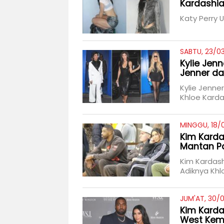
Kardashi
Katy Perry 
SABTU, 23/0
Kylie Jen
Jenner da
Kylie Jenne
Khloe Kard
MINGGU, 18/
Kim Karda
Mantan Pa
Kim Kardas
Adiknya Khl
JUM'AT, 30/0
Kim Karda
West Kemb