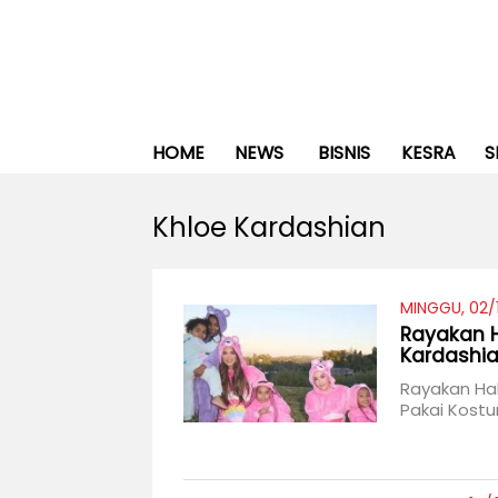
HOME
NEWS
BISNIS
KESRA
S
Khloe Kardashian
MINGGU, 02/1
Rayakan H
Kardashia
Rayakan Hal
Pakai Kost