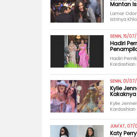
Mantan Is
Lamar Odom
Istrinya Kh
SENIN, 15/07
Hadiri Per
Penampila
Hadiri Pern
Kardashian 
SENIN, 01/07
Kylie Jen
Kakaknya 
Kylie Jenne
Kardashian
JUM'AT, 07/
Katy Perr