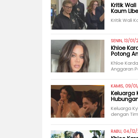
Kritik Wa
Kaum Libe
Kritik Wali
SENIN, 13/01/
Khloe Kar
Potong A
Khloe Kard
Anggaran 
KAMIS, 09/01
Keluarga 
Hubungan
Keluarga Ky
dengan Ti
RABU, 04/12/