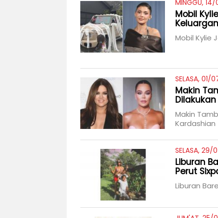
MINGGU, 14/
Mobil Kyli
Keluarga
Mobil Kylie 
SELASA, 01/0
Makin Tam
Dilakukan
Makin Tamba
Kardashian
SELASA, 29/0
Liburan B
Perut Six
Liburan Bar