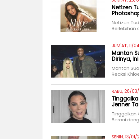
JUM'AT, 25/0
Netizen T
Photoshop
Netizen Tu
Berlebihan
JUM'AT, 11/0
Mantan Su
Dirinya, I
Mantan Suam
Reaksi Khlo
RABU, 26/03/
Tinggalka
Jenner Ta
Tinggalkan 
Berani den
SENIN, 13/01/