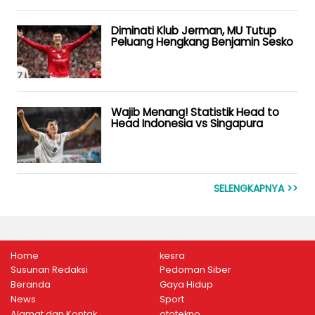
Diminati Klub Jerman, MU Tutup
Peluang Hengkang Benjamin Sesko
Wajib Menang! Statistik Head to
Head Indonesia vs Singapura
SELENGKAPNYA >>
Home
kesra
Susunan Redaksi
Pedoman Siber
Beranda
Gaya Hidup
News
Sport
Alamat dan Kontak
ototekno