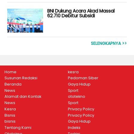
BNI Dukung Acara Akad Massal
62.710 Debitur Subsidi
SELENGKAPNYA >>
Home
kesra
Susunan Redaksi
Pedoman Siber
Beranda
Gaya Hidup
News
Sport
Alamat dan Kontak
ototekno
News
Sport
Kesra
Privacy Policy
Bisnis
Privacy Policy
bisnis
Gaya Hidup
Tentang Kami
Indeks
Ototekno
Terkini