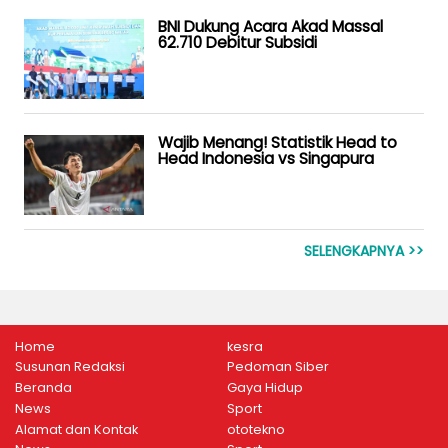
BNI Dukung Acara Akad Massal
62.710 Debitur Subsidi
Wajib Menang! Statistik Head to
Head Indonesia vs Singapura
SELENGKAPNYA >>
Home
kesra
Susunan Redaksi
Pedoman Siber
Beranda
Gaya Hidup
News
Sport
Alamat dan Kontak
ototekno