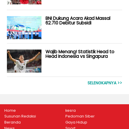
BNI Dukung Acara Akad Massal
62.710 Debitur Subsidi
Wajib Menang! Statistik Head to
Head Indonesia vs Singapura
SELENGKAPNYA >>
Home
kesra
Susunan Redaksi
Pedoman Siber
Beranda
Gaya Hidup
News
Sport