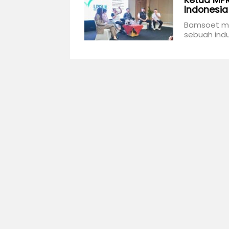
Ketua MPR
Indonesia
Bamsoet men
sebuah indu