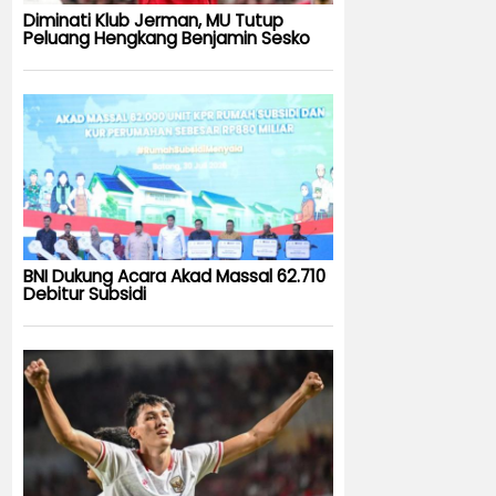
Diminati Klub Jerman, MU Tutup
Peluang Hengkang Benjamin Sesko
BNI Dukung Acara Akad Massal 62.710
Debitur Subsidi