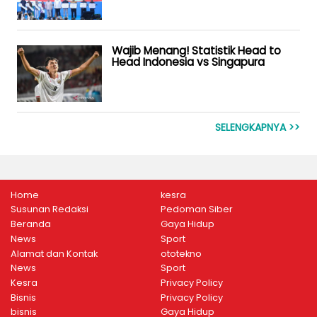
Wajib Menang! Statistik Head to
Head Indonesia vs Singapura
SELENGKAPNYA >>
Home
kesra
Susunan Redaksi
Pedoman Siber
Beranda
Gaya Hidup
News
Sport
Alamat dan Kontak
ototekno
News
Sport
Kesra
Privacy Policy
Bisnis
Privacy Policy
bisnis
Gaya Hidup