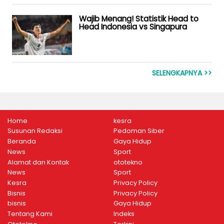
Wajib Menang! Statistik Head to
Head Indonesia vs Singapura
SELENGKAPNYA >>
Home
kesra
Susunan Redaksi
Pedoman Siber
Beranda
Gaya Hidup
News
Sport
Alamat dan Kontak
ototekno
News
Sport
Kesra
Privacy Policy
Bisnis
Privacy Policy
bisnis
Gaya Hidup
Tentang Kami
Indeks