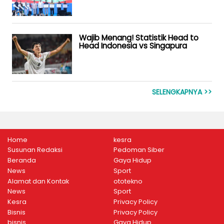
Wajib Menang! Statistik Head to
Head Indonesia vs Singapura
SELENGKAPNYA >>
Home
kesra
Susunan Redaksi
Pedoman Siber
Beranda
Gaya Hidup
News
Sport
Alamat dan Kontak
ototekno
News
Sport
Kesra
Privacy Policy
Bisnis
Privacy Policy
bisnis
Gaya Hidup