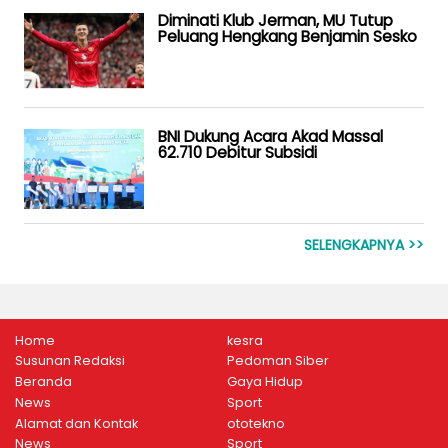
Diminati Klub Jerman, MU Tutup
Peluang Hengkang Benjamin Sesko
BNI Dukung Acara Akad Massal
62.710 Debitur Subsidi
SELENGKAPNYA >>
Home
kesra
Susunan Redaksi
Pedoman Siber
Beranda
Gaya Hidup
News
Sport
Alamat dan Kontak
ototekno
News
Sport