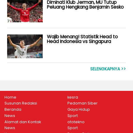
Diminati Klub Jerman, MU Tutup
Peluang Hengkang Benjamin Sesko
Wajib Menang! Statistik Head to
Head Indonesia vs Singapura
SELENGKAPNYA >>
Home
kesra
Susunan Redaksi
Pedoman Siber
Beranda
Gaya Hidup
News
Sport
Alamat dan Kontak
ototekno
News
Sport