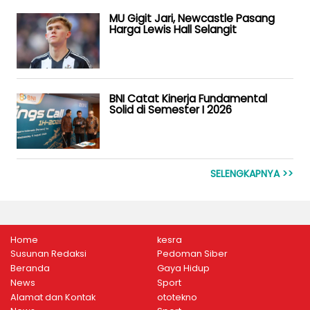
MU Gigit Jari, Newcastle Pasang
Harga Lewis Hall Selangit
BNI Catat Kinerja Fundamental
Solid di Semester I 2026
SELENGKAPNYA >>
Home
kesra
Susunan Redaksi
Pedoman Siber
Beranda
Gaya Hidup
News
Sport
Alamat dan Kontak
ototekno