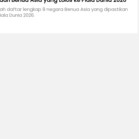
dari Benua Asia yang Lolos ke Piala Dunia 2026
lah daftar lengkap 8 negara Benua Asia yang dipastikan
iala Dunia 2026.