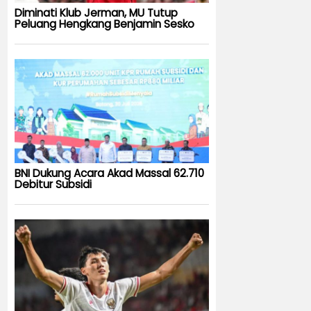
Diminati Klub Jerman, MU Tutup
Peluang Hengkang Benjamin Sesko
BNI Dukung Acara Akad Massal 62.710
Debitur Subsidi