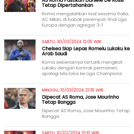
AS Roma Pastikan Daniele De Rossi
Tetap Dipertahankan
Roma mengalahkan rival sesama Italia,
AC Milan, di babak perempat final Liga
Europa dengan agregat 3-1
SABTU, 30/03/2024 12:05 WIB
Chelsea Siap Lepas Romelu Lukaku ke
Arab Saudi
Roma sebenarnya tertarik mengikat
Lukaku dengan kontrak permanen,
apalagi bila lolos ke Liga Champions
MINGGU, 10/03/2024 21:35 WIB
Dipecat AS Roma, Jose Mourinho
Tetap Bangga
Dipecat AS Roma, Jose Mourinho Tetap
Bangga
SABTU, 10/02/2024 01:10 WIB