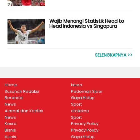
Wajib Menang! Statistik Head to
Head Indonesia vs Singapura
SELENGKAPNYA >>
Home
kesra
Susunan Redaksi
Pedoman Siber
Beranda
Gaya Hidup
News
Sport
Alamat dan Kontak
ototekno
News
Sport
Kesra
Privacy Policy
Bisnis
Privacy Policy
bisnis
Gaya Hidup