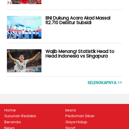
BNI Dukung Acara Akad Massal
62.710 Debitur Subsidi
Wajib Menang! Statistik Head to
Head Indonesia vs Singapura
SELENGKAPNYA >>
Home
kesra
Susunan Redaksi
Pedoman Siber
Beranda
Gaya Hidup
News
Sport