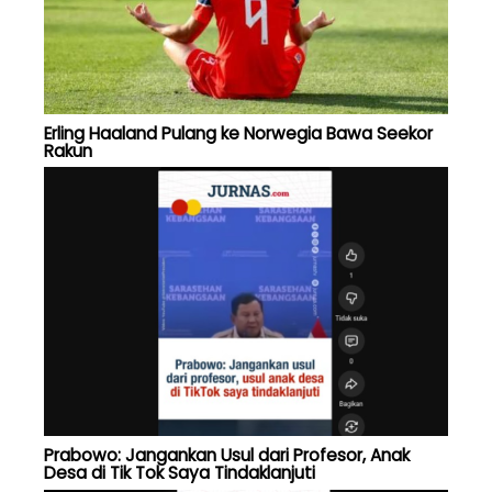
Erling Haaland Pulang ke Norwegia Bawa Seekor
Rakun
Prabowo: Jangankan Usul dari Profesor, Anak
Desa di Tik Tok Saya Tindaklanjuti