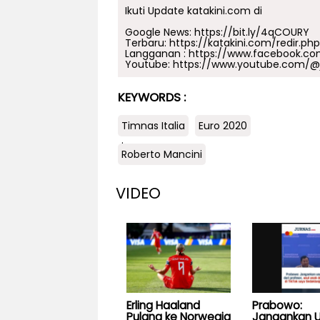
Ikuti Update katakini.com di
Google News:
https://bit.ly/4qCOURY
Terbaru:
https://katakini.com/redir.ph
Langganan :
https://www.facebook.co
Youtube:
https://www.youtube.com/@j
KEYWORDS :
Timnas Italia
Euro 2020
.
Roberto Mancini
VIDEO
Erling Haaland
Prabowo:
Pulang ke Norwegia
Jangankan U