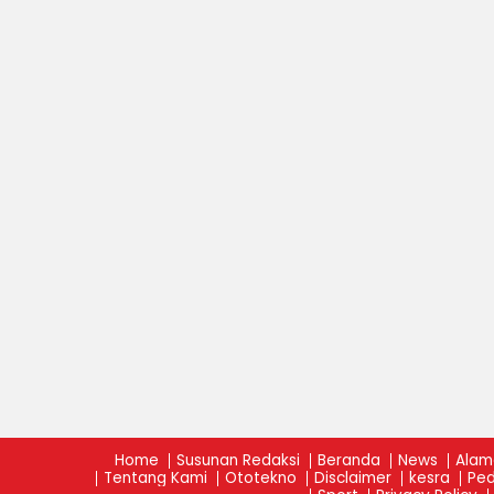
Home
Susunan Redaksi
Beranda
News
Alam
Tentang Kami
Ototekno
Disclaimer
kesra
Ped