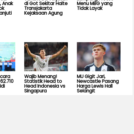
, Anak
di Got Sekitar Halte
Menu MBG yang
ok
Transjakarta
Tidak Layak
anjuti
Kejaksaan Agung
Acara
Wajib Menang!
MU Gigit Jari,
62.710
Statistik Head to
Newcastle Pasang
idi
Head Indonesia vs
Harga Lewis Hall
Singapura
Selangit