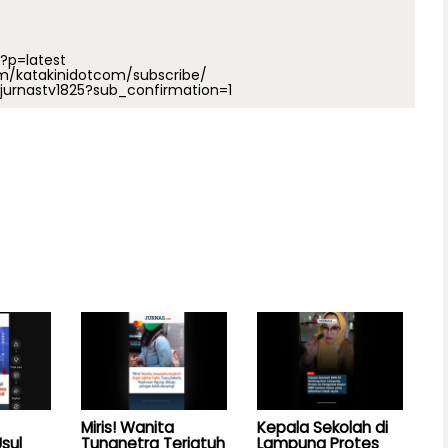
p?p=latest
m/katakinidotcom/subscribe/
urnastv1825?sub_confirmation=1
Miris! Wanita
Kepala Sekolah di
sul
Tunanetra Terjatuh
Lampung Protes