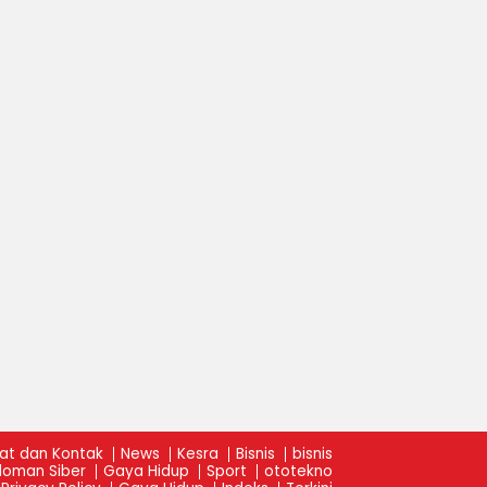
at dan Kontak
News
Kesra
Bisnis
bisnis
oman Siber
Gaya Hidup
Sport
ototekno