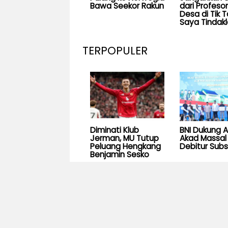
Bawa Seekor Rakun
dari Profesor
Desa di Tik T
Saya Tindakl
TERPOPULER
Diminati Klub
BNI Dukung 
Jerman, MU Tutup
Akad Massal 
Peluang Hengkang
Debitur Subs
Benjamin Sesko