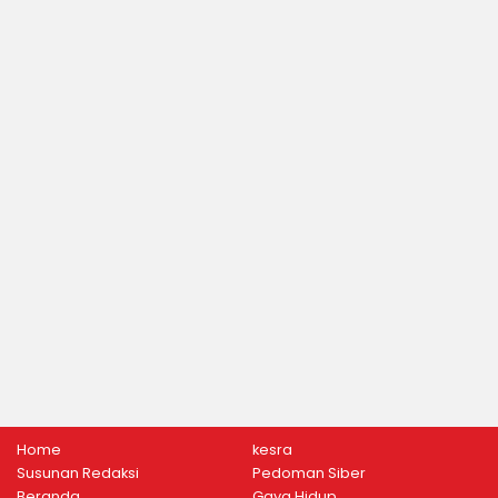
Home
kesra
Susunan Redaksi
Pedoman Siber
Beranda
Gaya Hidup