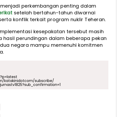
ni menjadi perkembangan penting dalam
rikat
setelah bertahun-tahun diwarnai
rta konflik terkait program nuklir Teheran.
 implementasi kesepakatan tersebut masih
 hasil perundingan dalam beberapa pekan
kedua negara mampu memenuhi komitmen
a.
p?p=latest
m/katakinidotcom/subscribe/
urnastv1825?sub_confirmation=1