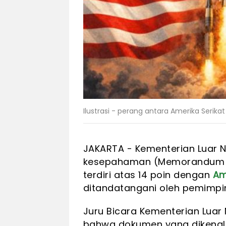
Ilustrasi - perang antara Amerika Serika
JAKARTA - Kementerian Luar 
kesepahaman (Memorandum o
terdiri atas 14 poin dengan
Am
ditandatangani oleh pemimpi
Juru Bicara Kementerian Luar 
bahwa dokumen yang dikenal