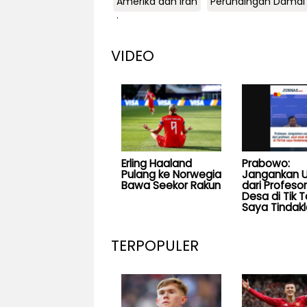
Amerika dan Iran
Perundingan Damai
.
VIDEO
Erling Haaland
Prabowo:
Pulang ke Norwegia
Jangankan U
Bawa Seekor Rakun
dari Profesor
Desa di Tik T
Saya Tindakl
TERPOPULER