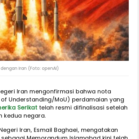
t dengan Iran (Foto: openAI)
Negeri Iran mengonfirmasi bahwa nota
f Understanding/MoU) perdamaian yang
erika Serikat
telah resmi difinalisasi setelah
n kedua negara.
Negeri Iran, Esmail Baghaei, mengatakan
 sebagai Memorandum Islamabad kini telah