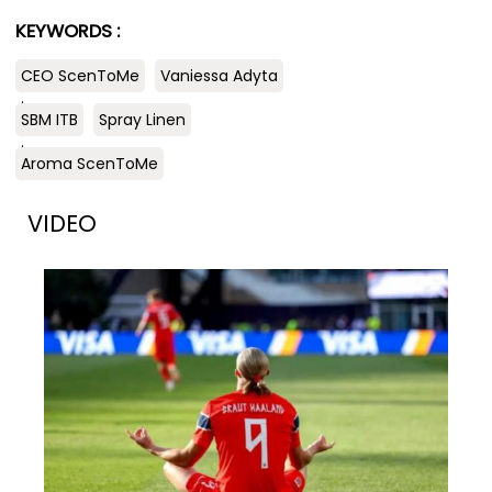
KEYWORDS :
CEO ScenToMe
Vaniessa Adyta
.
SBM ITB
Spray Linen
.
Aroma ScenToMe
VIDEO