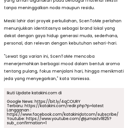
yang aman digunakan pada berbagai material tekstil
tanpa meninggalkan noda maupun residu.
Meski lahir dari proyek perkuliahan, ScenToMe perlahan
menunjukkan identitasnya sebagai brand lokal yang
dekat dengan gaya hidup generasi muda, sederhana,
personal, dan relevan dengan kebutuhan sehari-hari.
"Lewat tiga varian ini, ScenToMe mencoba
menerjemahkan berbagai mood dalam bentuk aroma
tentang pulang, fokus menjalani hari, hingga menikmati
jeda yang menyegarkan," kata Vaniessa.
Ikuti Update katakini.com di
Google News:
https://bit.ly/4qCOURY
Terbaru:
https://katakini.com/redir.php?p=latest
Langganan :
https://www.facebook.com/katakinidotcom/subscribe/
Youtube:
https://www.youtube.com/@jurnastv1825?
sub_confirmation=1