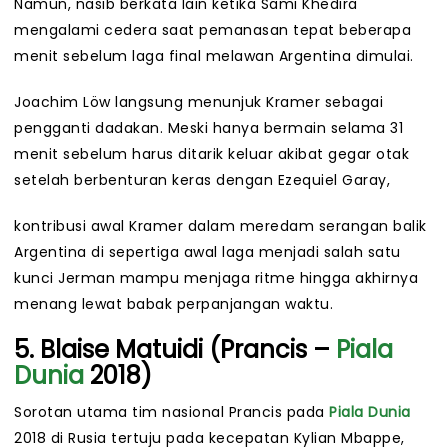
Namun, nasib berkata lain ketika Sami Khedira
mengalami cedera saat pemanasan tepat beberapa
menit sebelum laga final melawan Argentina dimulai.
Joachim Löw langsung menunjuk Kramer sebagai
pengganti dadakan. Meski hanya bermain selama 31
menit sebelum harus ditarik keluar akibat gegar otak
setelah berbenturan keras dengan Ezequiel Garay,
kontribusi awal Kramer dalam meredam serangan balik
Argentina di sepertiga awal laga menjadi salah satu
kunci Jerman mampu menjaga ritme hingga akhirnya
menang lewat babak perpanjangan waktu.
5. Blaise Matuidi (Prancis –
Piala
Dunia
2018)
Sorotan utama tim nasional Prancis pada
Piala Dunia
2018 di Rusia tertuju pada kecepatan Kylian Mbappe,