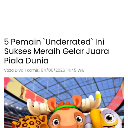
5 Pemain `Underrated` Ini
Sukses Meraih Gelar Juara
Piala Dunia
Vaza Diva | Kamis, 04/06/2026 14:45 WIB