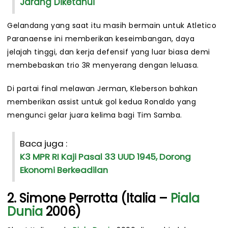
Jarang Diketahui
Gelandang yang saat itu masih bermain untuk Atletico
Paranaense ini memberikan keseimbangan, daya
jelajah tinggi, dan kerja defensif yang luar biasa demi
membebaskan trio 3R menyerang dengan leluasa.
Di partai final melawan Jerman, Kleberson bahkan
memberikan assist untuk gol kedua Ronaldo yang
mengunci gelar juara kelima bagi Tim Samba.
Baca juga :
K3 MPR RI Kaji Pasal 33 UUD 1945, Dorong
Ekonomi Berkeadilan
2. Simone Perrotta (Italia –
Piala
Dunia
2006)