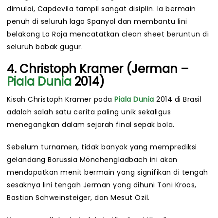
dimulai, Capdevila tampil sangat disiplin. Ia bermain
penuh di seluruh laga Spanyol dan membantu lini
belakang La Roja mencatatkan clean sheet beruntun di
seluruh babak gugur.
4. Christoph Kramer (Jerman –
Piala Dunia
2014)
Kisah Christoph Kramer pada
Piala Dunia
2014 di Brasil
adalah salah satu cerita paling unik sekaligus
menegangkan dalam sejarah final sepak bola.
Sebelum turnamen, tidak banyak yang memprediksi
gelandang Borussia Mönchengladbach ini akan
mendapatkan menit bermain yang signifikan di tengah
sesaknya lini tengah Jerman yang dihuni Toni Kroos,
Bastian Schweinsteiger, dan Mesut Özil.