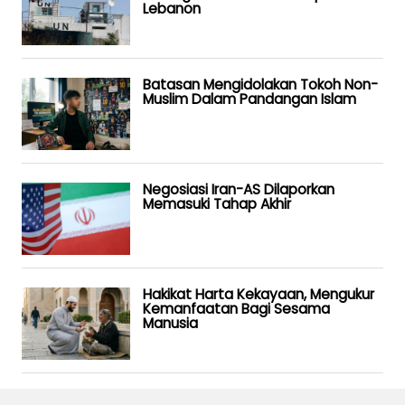
Lebanon
Batasan Mengidolakan Tokoh Non-
Muslim Dalam Pandangan Islam
Negosiasi Iran-AS Dilaporkan
Memasuki Tahap Akhir
Hakikat Harta Kekayaan, Mengukur
Kemanfaatan Bagi Sesama
Manusia