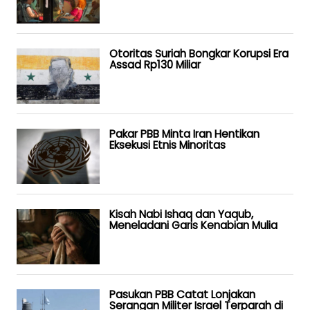
Otoritas Suriah Bongkar Korupsi Era
Assad Rp130 Miliar
Pakar PBB Minta Iran Hentikan
Eksekusi Etnis Minoritas
Kisah Nabi Ishaq dan Yaqub,
Meneladani Garis Kenabian Mulia
Pasukan PBB Catat Lonjakan
Serangan Militer Israel Terparah di