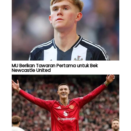
MU Berikan Tawaran Pertama untuk Bek
Newcastle United