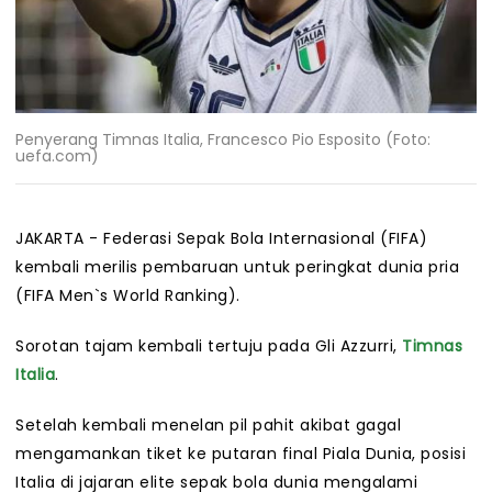
Penyerang Timnas Italia, Francesco Pio Esposito (Foto:
uefa.com)
JAKARTA - Federasi Sepak Bola Internasional (FIFA)
kembali merilis pembaruan untuk peringkat dunia pria
(FIFA Men`s World Ranking).
Sorotan tajam kembali tertuju pada Gli Azzurri,
Timnas
Italia
.
Setelah kembali menelan pil pahit akibat gagal
mengamankan tiket ke putaran final Piala Dunia, posisi
Italia di jajaran elite sepak bola dunia mengalami