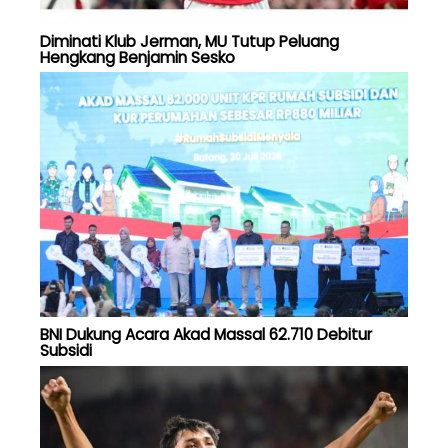
Diminati Klub Jerman, MU Tutup Peluang
Hengkang Benjamin Sesko
BNI Dukung Acara Akad Massal 62.710 Debitur
Subsidi