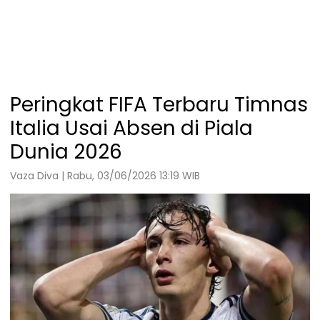
Peringkat FIFA Terbaru Timnas
Italia Usai Absen di Piala
Dunia 2026
Vaza Diva | Rabu, 03/06/2026 13:19 WIB