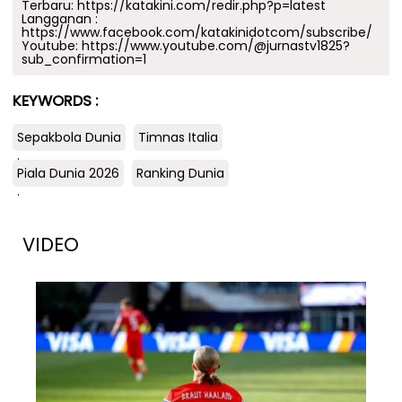
Terbaru:
https://katakini.com/redir.php?p=latest
Langganan :
https://www.facebook.com/katakinidotcom/subscribe/
Youtube:
https://www.youtube.com/@jurnastv1825?
sub_confirmation=1
KEYWORDS :
Sepakbola Dunia
Timnas Italia
.
Piala Dunia 2026
Ranking Dunia
.
VIDEO