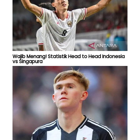
Wajib Menang! Statistik Head to Head Indonesia
vs Singapura