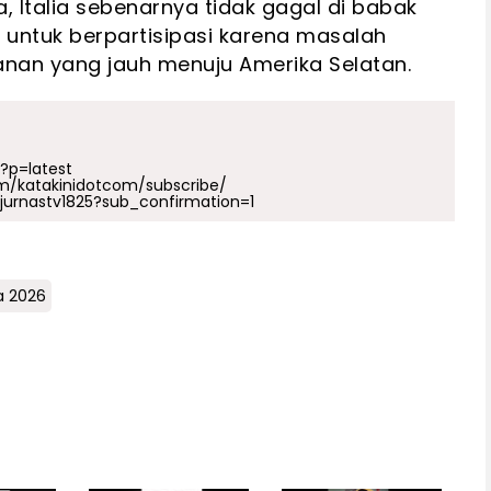
a, Italia sebenarnya tidak gagal di babak
k untuk berpartisipasi karena masalah
lanan yang jauh menuju Amerika Selatan.
p?p=latest
m/katakinidotcom/subscribe/
urnastv1825?sub_confirmation=1
ia 2026