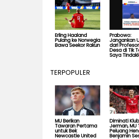
Erling Haaland
Prabowo:
Pulang ke Norwegia
Jangankan U
Bawa Seekor Rakun
dari Profesor
Desa di Tik T
Saya Tindakl
TERPOPULER
MU Berikan
Diminati Klu
Tawaran Pertama
Jerman, MU 
untuk Bek
Peluang He
Newcastle United
Benjamin Se