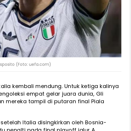
Esposito (Foto: uefa.com)
talia kembali mendung. Untuk ketiga kalinya
engoleksi empat gelar juara dunia, Gli
n mereka tampil di putaran final Piala
etelah Italia disingkirkan oleh Bosnia-
 penalti pada final playoff jalur A