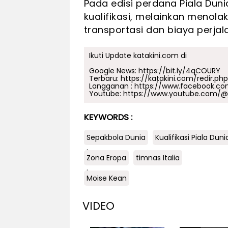
Pada edisi perdana Piala Duni
kualifikasi, melainkan menola
transportasi dan biaya perja
Ikuti Update katakini.com di
Google News:
https://bit.ly/4qCOURY
Terbaru:
https://katakini.com/redir.ph
Langganan :
https://www.facebook.co
Youtube:
https://www.youtube.com/@j
KEYWORDS :
Sepakbola Dunia
Kualifikasi Piala Dun
.
Zona Eropa
timnas Italia
.
Moise Kean
VIDEO