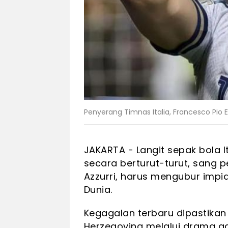
Penyerang Timnas Italia, Francesco Pio 
JAKARTA - Langit sepak bola I
secara berturut-turut, sang p
Azzurri, harus mengubur impia
Dunia.
Kegagalan terbaru dipastikan s
Herzegovina melalui drama adu