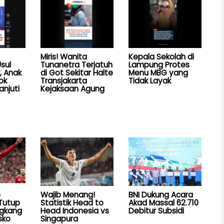
Miris! Wanita
Kepala Sekolah di
sul
Tunanetra Terjatuh
Lampung Protes
, Anak
di Got Sekitar Halte
Menu MBG yang
ok
Transjakarta
Tidak Layak
anjuti
Kejaksaan Agung
b
Wajib Menang!
BNI Dukung Acara
Tutup
Statistik Head to
Akad Massal 62.710
ngkang
Head Indonesia vs
Debitur Subsidi
sko
Singapura