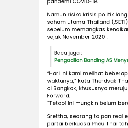
pandemi COVID-19.
Namun risiko krisis politik l
saham utama Thailand (.SETI),
sebelum memangkas kenaikan, 
sejak November 2020 .
Baca juga :
Pengadilan Banding AS Menye
“Hari ini kami melihat beber
waktunya,” kata Therdsak Thav
di Bangkok, khususnya meruj
Forward.
“Tetapi ini mungkin belum bera
Srettha, seorang taipan real e
partai berkuasa Pheu Thai ta