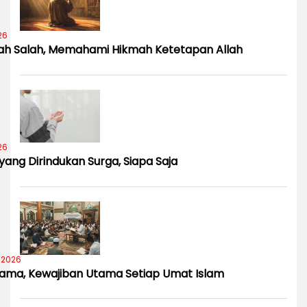
26
nah Salah, Memahami Hikmah Ketetapan Allah
26
ang Dirindukan Surga, Siapa Saja
 2026
ama, Kewajiban Utama Setiap Umat Islam