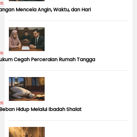
26
rangan Mencela Angin, Waktu, dan Hari
26
 Hukum Cegah Perceraian Rumah Tangga
26
Beban Hidup Melalui Ibadah Shalat