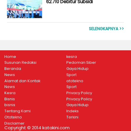
62.710 Debitur Subsidi
SELENGKAPNYA >>
Home
kesra
Susunan Redaksi
Pedoman Siber
Beranda
Gaya Hidup
News
Sport
Alamat dan Kontak
ototekno
News
Sport
Kesra
Privacy Policy
Bisnis
Privacy Policy
bisnis
Gaya Hidup
Tentang Kami
Indeks
Ototekno
Terkini
Disclaimer
Copyright © 2014 katakini.com