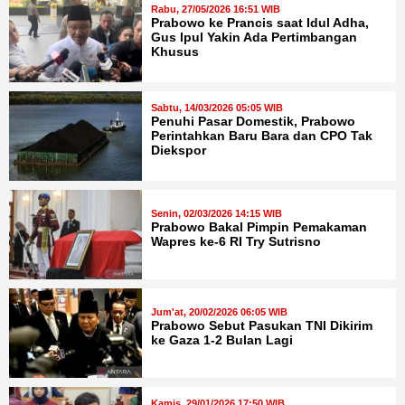
Rabu, 27/05/2026 16:51 WIB
Prabowo ke Prancis saat Idul Adha,
Gus Ipul Yakin Ada Pertimbangan
Khusus
Sabtu, 14/03/2026 05:05 WIB
Penuhi Pasar Domestik, Prabowo
Perintahkan Baru Bara dan CPO Tak
Diekspor
Senin, 02/03/2026 14:15 WIB
Prabowo Bakal Pimpin Pemakaman
Wapres ke-6 RI Try Sutrisno
Jum'at, 20/02/2026 06:05 WIB
Prabowo Sebut Pasukan TNI Dikirim
ke Gaza 1-2 Bulan Lagi
Kamis, 29/01/2026 17:50 WIB